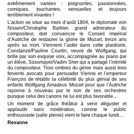
extrêmement variées : poignantes, passionnées,
comiques, touchantes, sensuelles et toujours
terriblement vivantes !
L’action se situe au mois d’août 1804, le diplomate von
Nissen/Christophe Barbier, grand admirateur du
compositeur, doit convaincre le Conseil impérial
d’Autriche de restaurer la gloire de Mozart, treize ans
après sa mort. Viennent l’aider dans cette plaidoirie,
Constanze/Pauline Courtin, veuve de Wolfgang, qui
brille par son exquise voix, accompagnée au piano par
un élève, Süssmayer/Vadim Sher qui a partagé l’intimité
du compositeur. Trois ombres du génie mais aussi trois
fervents avocats pour persuader Vienne et l’empereur
François de rétablir la célébrité du plus génial de ses
enfants Wolfgang Amadeus Mozart pour que l’Autriche
rayonne à nouveau par le son de ses orchestres
puisque celui des canons ne lui est plus favorable…
Un moment de grâce théâtral à venir déguster et
applaudir sans modération, comme le public
enthousiaste (salle pleine) vient le faire chaque lundi…
Revanne