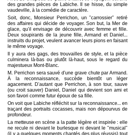
des grandes pièces de Labiche. Il se hisse, du simple
vaudeville, à la comédie de caractère.
Soit, donc, Monsieur Perrichon, un "carrossier" retiré
des affaires qui décide de voyager. Son but, la Mer de
glace, qu'il envisage de découvrir avec femme et fille.
Deux soupirants de la jeune fille, Armand et Daniel...
instruits du projet, veulent avancer leurs pions en faisant
le même voyage.
Il y aura des gags, des trouvailles de style, et la pièce
culminera là-bas ou plutôt là-haut, sous le regard du
majestueux Mont-Blanc.
M. Perrichon sera sauvé d'une grave chute par Armand.
À la reconnaissance, succède bientôt un léger
agacement. D'autant que Perrichon, à son tour, sauve
(ou croit sauver) Daniel, Daniel qui devient son ami et
son favori comme futur époux de sa fille.
On voit que Labiche réfléchit sur la reconnaissance... en
traçant des portraits cocasses, mais non dépourvus de
profondeur.
La metteuse en scène a la patte légère et inspirée : elle
ne recule ni devant le burlesque ni devant le "musical"
(il y a quelques moments chantés des plus réussis) tout