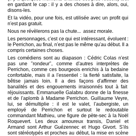
en gardant le cap : il y a des choses à dire, alors, oui,
disons-les.
Et la vidéo, pour une fois, est utilisée avec un profit qui
n'est pas gratuit.
Nous ne révèlerons pas la chute... assez morale.
Les personnages, c'est ce qui est intéressant, évoluent :
le Perrichon, au final, n'est pas le même qu'au début. Il a
compris certaines choses.
Les comédiens sont au diapason : Cédric Colas n'est
pas une "rondeur", comme d'autres interprètes de
Perrichon, comme ces bourgeois enrichis à la bedaine
confortable, mais il a l'essentiel : la fierté satisfaite, la
bêtise jamais loin. Il a des façons d'affirmer des
banalités et des engouements irraisonnés tout à fait
réjouissants. Emmanuelle Galabru donne de la finesse
et de l'aplomb à Madame Perrichon. Guillaume Veyre,
lui, se démultiplie : il est le valet, l'aubergiste, un
employé de Perrichon et surtout le redoutable
commandant Mathieu, une figure de pète-sec à la Noël
Roquevert. Les deux amoureux transis, Daniel et
Armand sont Arthur Guézennec et Hugo Givort. S'ils
sont stéréotypés et proches au début, la mise en scène