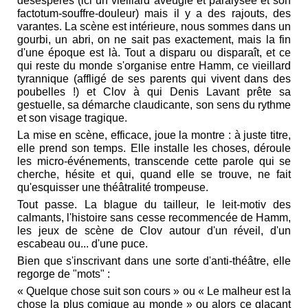
déséspérés (ici un vieillard aveugle et paralysée et son
factotum-souffre-douleur) mais il y a des rajouts, des
varantes. La scène est intérieure, nous sommes dans un
gourbi, un abri, on ne sait pas exactement, mais la fin
d'une époque est là. Tout a disparu ou disparaît, et ce
qui reste du monde s'organise entre Hamm, ce vieillard
tyrannique (affligé de ses parents qui vivent dans des
poubelles !) et Clov à qui Denis Lavant prête sa
gestuelle, sa démarche claudicante, son sens du rythme
et son visage tragique.
La mise en scène, efficace, joue la montre : à juste titre,
elle prend son temps. Elle installe les choses, déroule
les micro-événements, transcende cette parole qui se
cherche, hésite et qui, quand elle se trouve, ne fait
qu'esquisser une théâtralité trompeuse.
Tout passe. La blague du tailleur, le leit-motiv des
calmants, l'histoire sans cesse recommencée de Hamm,
les jeux de scène de Clov autour d'un réveil, d'un
escabeau ou... d'une puce.
Bien que s'inscrivant dans une sorte d'anti-théâtre, elle
regorge de "mots" :
« Quelque chose suit son cours » ou « Le malheur est la
chose la plus comique au monde » ou alors ce glaçant