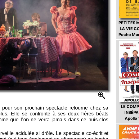
PETITES 
LA VIE 
Poche Mo
LE COMP
n pour son prochain spectacle retourne chez sa
INSÉP
lus. Elle se confronte à ses deux frères béats
Apollo
mme que l’on ne verra jamais dans ce huis-clos
eille acidulée si drôle. Le spectacle co-écrit et