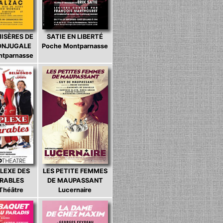
MISÈRES DE
SATIE EN LIBERTÉ
CONJUGALE
Poche Montparnasse
ntparnasse
LEXE DES
LES PETITE FEMMES
ARABLES
DE MAUPASSANT
 Théâtre
Lucernaire