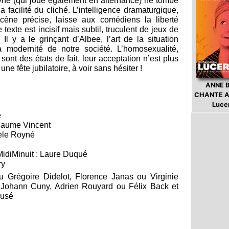
né (qui joue également en alternance) ne tombe
 facilité du cliché. L’intelligence dramaturgique,
ène précise, laisse aux comédiens la liberté
e texte est incisif mais subtil, truculent de jeux de
Il y a le grinçant d’Albee, l’art de la situation
modernité de notre société. L’homosexualité,
nt des états de fait, leur acceptation n’est plus
ne fête jubilatoire, à voir sans hésiter !
ANNE 
CHANTE A
Luce
é
llaume Vincent
dèle Royné
u
MidiMinuit : Laure Duqué
ry
 Grégoire Didelot, Florence Janas ou Virginie
 Johann Cuny, Adrien Rouyard ou Félix Back et
eusé