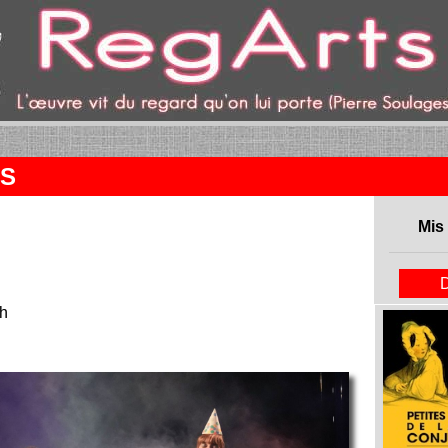
ent)
ES
Mis 
1h