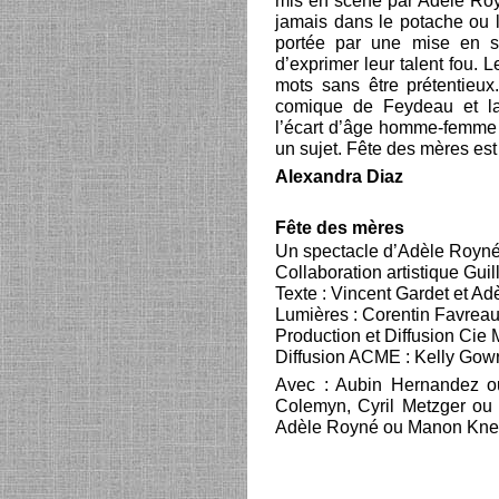
mis en scène par Adèle Roy
jamais dans le potache ou la
portée par une mise en sc
d’exprimer leur talent fou. L
mots sans être prétentieux. 
comique de Feydeau et la 
l’écart d’âge homme-femme so
un sujet. Fête des mères est u
Alexandra Diaz
Fête des mères
Un spectacle d’Adèle Royn
Collaboration artistique Gui
Texte : Vincent Gardet et A
Lumières : Corentin Favrea
Production et Diffusion Cie 
Diffusion ACME : Kelly Gow
Avec : Aubin Hernandez ou
Colemyn, Cyril Metzger ou
Adèle Royné ou Manon Kn