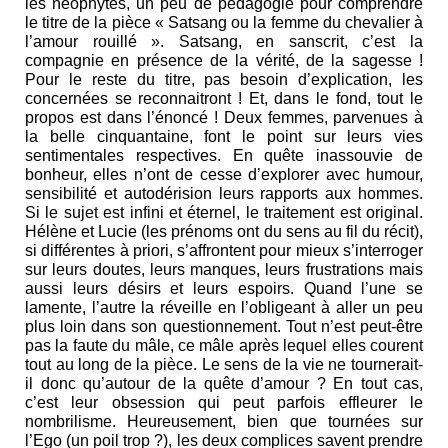
les néophytes, un peu de pédagogie pour comprendre
le titre de la pièce « Satsang ou la femme du chevalier à
l’amour rouillé ». Satsang, en sanscrit, c’est la
compagnie en présence de la vérité, de la sagesse !
Pour le reste du titre, pas besoin d’explication, les
concernées se reconnaitront ! Et, dans le fond, tout le
propos est dans l’énoncé ! Deux femmes, parvenues à
la belle cinquantaine, font le point sur leurs vies
sentimentales respectives. En quête inassouvie de
bonheur, elles n’ont de cesse d’explorer avec humour,
sensibilité et autodérision leurs rapports aux hommes.
Si le sujet est infini et éternel, le traitement est original.
Hélène et Lucie (les prénoms ont du sens au fil du récit),
si différentes à priori, s’affrontent pour mieux s’interroger
sur leurs doutes, leurs manques, leurs frustrations mais
aussi leurs désirs et leurs espoirs. Quand l’une se
lamente, l’autre la réveille en l’obligeant à aller un peu
plus loin dans son questionnement. Tout n’est peut-être
pas la faute du mâle, ce mâle après lequel elles courent
tout au long de la pièce. Le sens de la vie ne tournerait-
il donc qu’autour de la quête d’amour ? En tout cas,
c’est leur obsession qui peut parfois effleurer le
nombrilisme. Heureusement, bien que tournées sur
l’Ego (un poil trop ?), les deux complices savent prendre