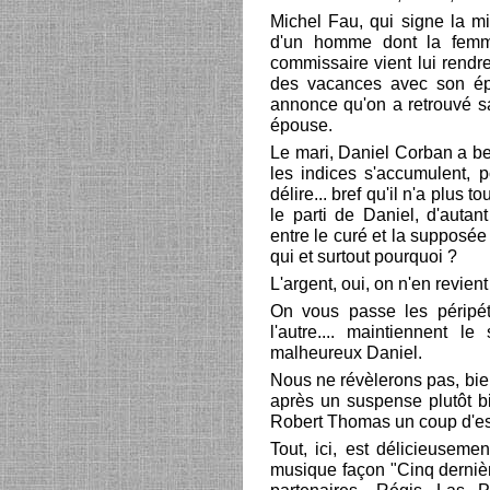
Michel Fau, qui signe la mis
d'un homme dont la femme
commissaire vient lui rendr
des vacances avec son épo
annonce qu'on a retrouvé 
épouse.
Le mari, Daniel Corban a beau
les indices s'accumulent, po
délire... bref qu'il n'a plus
le parti de Daniel, d'auta
entre le curé et la supposée 
qui et surtout pourquoi ?
L'argent, oui, on n'en revient
On vous passe les péripét
l'autre.... maintiennent le
malheureux Daniel.
Nous ne révèlerons pas, bien
après un suspense plutôt bie
Robert Thomas un coup d'ess
Tout, ici, est délicieusement
musique façon "Cinq derniè