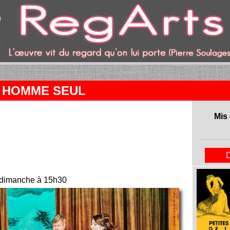
ent)
N HOMME SEUL
Mis 
e dimanche à 15h30