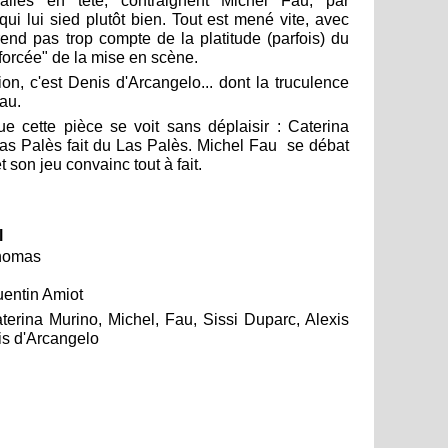
allès en tête, contraignent Michel Fau, par
qui lui sied plutôt bien. Tout est mené vite, avec
rend pas trop compte de la platitude (parfois) du
 "forcée" de la mise en scène.
lion, c'est Denis d'Arcangelo... dont la truculence
au.
e cette pièce se voit sans déplaisir : Caterina
Las Palès fait du Las Palès. Michel Fau se débat
t son jeu convainc tout à fait.
l
Thomas
uentin Amiot
erina Murino, Michel, Fau, Sissi Duparc, Alexis
is d'Arcangelo