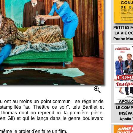
PETITES 
LA VIE 
Poche Mo
u ont au moins un point commun : se régaler de
stampillés "au Théâtre ce soir", tels Barillet et
LE COMP
 Thomas dont on reprend ici la première pièce,
INSÉP
rt Gil) et qui le lança dans le genre boulevard
Apollo
même le projet d'en faire un film.