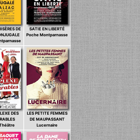
MISÈRES DE
SATIE EN LIBERTÉ
CONJUGALE
Poche Montparnasse
ntparnasse
LEXE DES
LES PETITE FEMMES
ARABLES
DE MAUPASSANT
 Théâtre
Lucernaire