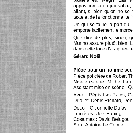
partenaires, Régis Las P
opposition, à un jeu sobre, 
allant, si bien qu'on ne se 
texte et de la fonctionnalité
Un qui se taille la part du 
emporte facilement le morce
Que dire de plus, sinon, qu
Murino assure plutôt bien. 
dans cette toile d'araignée e
Gérard Noël
Piège pour un homme seu
Pièce policière de Robert 
Mise en scène : Michel Fau
Assistant mise en scène : Q
Avec : Régis Las Palès, Cat
Driollet, Denis Richard, Den
Décor : Citronnelle Dufay
Lumières : Joël Fabing
Costumes : David Belugou
Son : Antoine Le Cointe