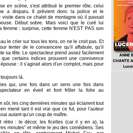
e en scène, s'est attribué le premier rôle, celui
 a disparu. Il prévient donc la police et le
e visite dans ce chalet de montagne où il passait
use. Début sobre. Mais voici que le curé lui
sa femme : surprise, cette femme N'EST PAS son
 le crier sur tous les tons, on ne le croit pas. Et
ur tenter de le convaincere qu'il affabule, qu'il
 toute sa tête. Le spectacteur prend assez facilement
ANNE 
nt que certains indices prouvent une connivence
CHANTE A
épouse : il s'agirait alors d'un complot, mais pour
Luce
 toujours là.
ies qui, une fois dans un sens une fois dans
 spectateur en éveil et font frôler la folie au
 sûr, les cinq dernières minutes qui éclairent tout
n mené tant il est vrai que ce fut, pour l'auteur
ai autant qu'un coup de maître.
 rétro : le décor, les ficelles (car il y en a), la
res minutes" et même le jeu des comédiens. Ses