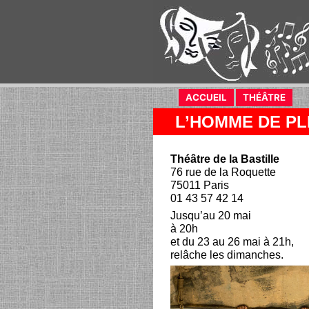
ACCUEIL
(current)
THÉÂTRE
(curr
L’HOMME DE PL
Théâtre de la Bastille
76 rue de la Roquette
75011 Paris
01 43 57 42 14
Jusqu’au 20 mai
à 20h
et du 23 au 26 mai à 21h,
relâche les dimanches.