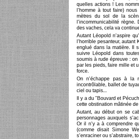
quelles actions ! Les nomm
l’homme à tout faire) nous
mètres du sol de la scène.
l’incommunicabilité règne. 
des vaches, cela va continue
Autant Léopold n’aspire qu’à
l’horrible pesanteur, autan
englué dans la matière. Il 
suivre Léopold dans toute
soumis à rude épreuve : on 
par les pieds, faire mille et
force.
On n’échappe pas à la ma
incontrôlable, ballet de tuy
ciel ou tapis...
Il y a du "Bouvard et Pécuch
cette obstination mâtinée de
Autant, au début on se ca
personnages auxquels s’acc
Or il n’y a à comprendre que
(comme disait Simone Weil
s’enraciner ou s’abstraire, t