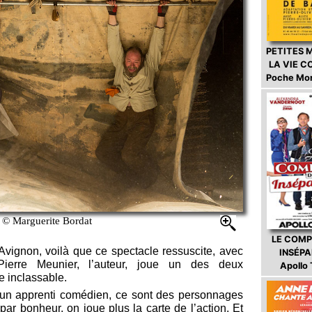
PETITES 
LA VIE 
Poche Mo
 © Marguerite Bordat
LE COMP
Avignon, voilà que ce spectacle ressuscite, avec
INSÉP
erre Meunier, l’auteur, joue un des deux
Apollo
 inclassable.
t un apprenti comédien, ce sont des personnages
 par bonheur, on joue plus la carte de l’action. Et