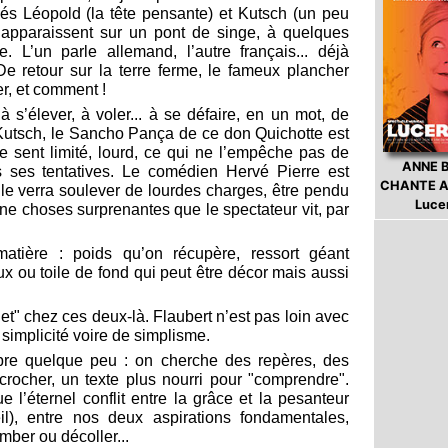
és Léopold (la tête pensante) et Kutsch (un peu
 apparaissent sur un pont de singe, à quelques
 L’un parle allemand, l’autre français... déjà
De retour sur la terre ferme, le fameux plancher
r, et comment !
 s’élever, à voler... à se défaire, en un mot, de
t Kutsch, le Sancho Pança de ce don Quichotte est
se sent limité, lourd, ce qui ne l’empêche pas de
ANNE 
s ses tentatives. Le comédien Hervé Pierre est
CHANTE A
le verra soulever de lourdes charges, être pendu
Luce
 une choses surprenantes que le spectateur vit, par
tière : poids qu’on récupère, ressort géant
aux ou toile de fond qui peut être décor mais aussi
et" chez ces deux-là. Flaubert n’est pas loin avec
 simplicité voire de simplisme.
bre quelque peu : on cherche des repères, des
rocher, un texte plus nourri pour "comprendre".
 l’éternel conflit entre la grâce et la pesanteur
), entre nos deux aspirations fondamentales,
omber ou décoller...