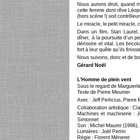
Nous aurons droit, quand mê
cette femme dont rêve Léopol
(hors scène !) soit contrôleu
Le miracle, le petit miracle, c
Dans un film, Stan Laurel, 
dîner, à la poursuite d’un pe
dérisoire et vital. Les bric
fort à leur quête qu’ils finiss
Nous suivons, donc et de bo
Gérard Noël
L’Homme de plein vent
Sous le regard de Marguerit
Texte de Pierre Meunier
Avec : Jeff Perlicius, Pierre
Collaboration artistique : Cl
Machines et machinerie : J
Simonnet
Son : Michel Maurer (1996)
Lumières : Joël Perrin
Régie : Florent Méneret