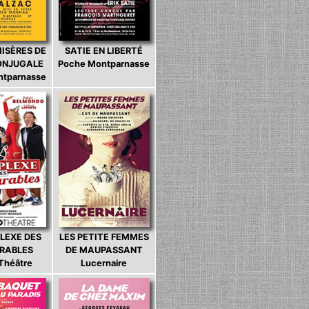
MISÈRES DE
SATIE EN LIBERTÉ
CONJUGALE
Poche Montparnasse
ntparnasse
LEXE DES
LES PETITE FEMMES
ARABLES
DE MAUPASSANT
 Théâtre
Lucernaire