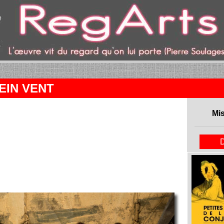
ent)
EIN VENT
Mis