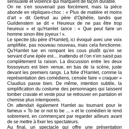
sensualité et violence qui marquent de façon durable.
On ne s'en souvenait pas forcément, mais la pièce
abonde en répliques-choc : « Plus de matière et moins
d'art » dit Gertrud au père d'Ophélie, tandis que
Guildenstern se dit « Heureux de ne pas être trop
heureux » et qu'Hamlet lance : « Que peut faire un
homme sinon être joyeux ! ».
Le spectre (du père d'Hamlet), ici évoqué avec une voix
amplifiée, pas nouveau nouveau, mais cela fonctionne.
Qu'Hamlet tue en rompant les cous plutôt qu'en se
servant d'une épée est… inattendu et l'on n'en saisit pas
complètement la raison. La discussion entre les deux
fossoyeurs est bien venue, en bas de la scène, juste
devant les premiers rangs. La folie d'Hamlet, comme la
représentation des comédiens, censée faire « craquer »
Claudius passe bien. De même, intention subtile, la
simplification du costume des personnages qui laissent
tomber cravate et veste pour se retrouver en pantalon et
chemise plus intemporels.
On attendait également Hamlet au tournant pour le
fameux « To be or not to be ... » et le comédien le rend
sobrement, en commençant par regarder ailleurs avant
de se mettre à fixer les spectateurs.
Au final, un spectacle qui offre une présentation