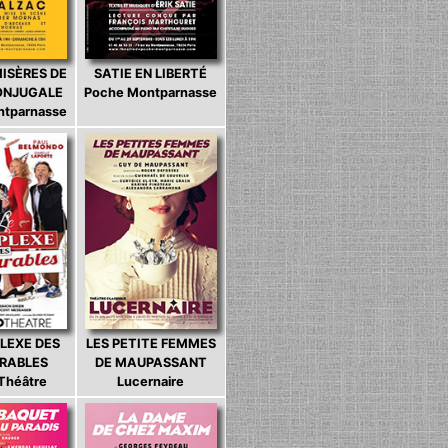
MISÈRES DE
SATIE EN LIBERTÉ
CONJUGALE
Poche Montparnasse
ntparnasse
LEXE DES
LES PETITE FEMMES
ARABLES
DE MAUPASSANT
 Théâtre
Lucernaire