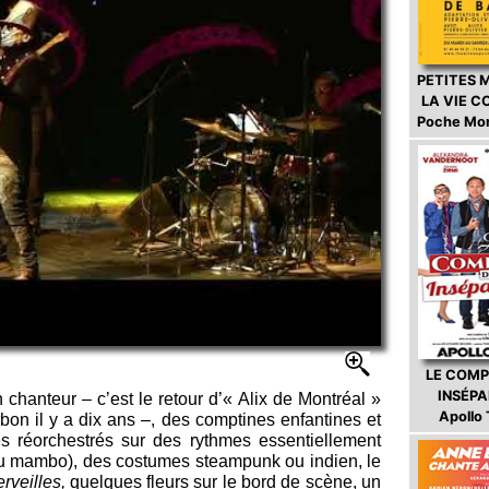
PETITES 
LA VIE 
Poche Mo
LE COMP
INSÉP
 chanteur – c’est le retour d’« Alix de Montréal »
Apollo
bon il y a dix ans –, des comptines enfantines et
es réorchestrés sur des rythmes essentiellement
ou mambo), des costumes steampunk ou indien, le
rveilles,
quelques fleurs sur le bord de scène, un