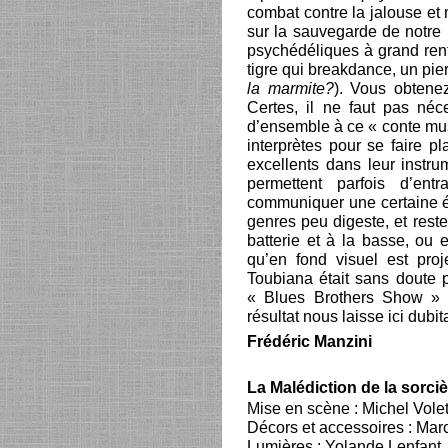
combat contre la jalouse et
sur la sauvegarde de notre 
psychédéliques à grand ren
tigre qui breakdance, un pier
la marmite?
). Vous obtene
Certes, il ne faut pas né
d’ensemble à ce « conte musi
interprètes pour se faire pl
excellents dans leur instr
permettent parfois d’ent
communiquer une certaine é
genres peu digeste, et reste
batterie et à la basse, ou 
qu’en fond visuel est proj
Toubiana était sans doute p
« Blues Brothers Show » q
résultat nous laisse ici dubita
Frédéric Manzini
La Malédiction de la sorci
Mise en scène : Michel Volet
Décors et accessoires : Ma
Lumières : Yolande Lenfant