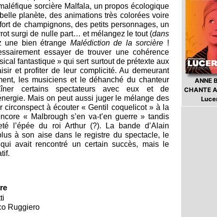
 maléfique sorcière Malfala, un propos écologique
belle planète, des animations très colorées voire
fort de champignons, des petits personnages, un
rot surgi de nulle part… et mélangez le tout (
dans
z une bien étrange
Malédiction de la sorcière
!
cessairement essayer de trouver une cohérence
cal fantastique » qui sert surtout de prétexte aux
aisir et profiter de leur complicité. Au demeurant
ument, les musiciens et le déhanché du chanteur
ANNE 
raîner certains spectateurs avec eux et de
CHANTE A
nergie. Mais on peut aussi juger le mélange des
Luce
r circonspect à écouter « Gentil coquelicot » à la
encore « Malbrough s’en va-t’en guerre » tandis
eté l’épée du roi Arthur (?). La bande d’Alain
lus à son aise dans le registre du spectacle, le
ui avait rencontré un certain succès, mais le
tif.
ère
ti
rco Ruggiero