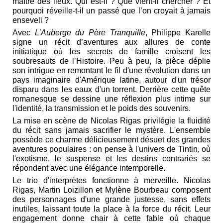
maître des lieux. Qui est-il ? Que vient-il chercher ? Et
pourquoi réveille-t-il un passé que l’on croyait à jamais
enseveli ?
Avec
L’Auberge du Père Tranquille
, Philippe Karelle
signe un récit d’aventures aux allures de conte
initiatique où les secrets de famille croisent les
soubresauts de l’Histoire. Peu à peu, la pièce déplie
son intrigue en remontant le fil d'une révolution dans un
pays imaginaire d'Amérique latine, autour d'un trésor
disparu dans les eaux d'un torrent. Derrière cette quête
romanesque se dessine une réflexion plus intime sur
l'identité, la transmission et le poids des souvenirs.
La mise en scène de Nicolas Rigas privilégie la fluidité
du récit sans jamais sacrifier le mystère. L'ensemble
possède ce charme délicieusement désuet des grandes
aventures populaires : on pense à l'univers de Tintin, où
l'exotisme, le suspense et les destins contrariés se
répondent avec une élégance intemporelle.
Le trio d'interprètes fonctionne à merveille. Nicolas
Rigas, Martin Loizillon et Mylène Bourbeau composent
des personnages d'une grande justesse, sans effets
inutiles, laissant toute la place à la force du récit. Leur
engagement donne chair à cette fable où chaque