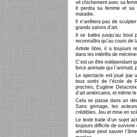
vit chichement avec sa femme
Il perdra sa femme et sa 
maladie.
Il n’arrêtera pas de sculpt
grands salons d’art.
Il se battra jusqu’au bout
reconnaîtra qu’au cours de l
Artiste libre, il a toujour
dans les intérêts de mécèn
C’est un être indépendant qu
force animale qui l’animait, 
Le spectacle est joué par u
tous sortis de l’école de 
proches, Eugène Delacroix
d’art américains, et même le
Cela se passe dans un décor
Sans grimage, les acteurs
crédibles. Jeu et mise en sc
Le texte traite d’un sujet ac
toujours difficile de surviv
artistique peut sauver l’âme