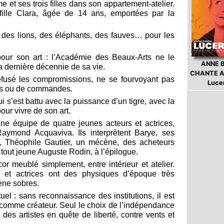
 et ses trois filles dans son appartement-atelier.
fille Clara, âgée de 14 ans, emportées par la
er des lions, des éléphants, des fauves… pour les
 pour son art : l’Académie des Beaux-Arts ne le
ANNE 
a dernière décennie de sa vie.
CHANTE A
s refusé les compromissions, ne se fourvoyant pas
Luce
es ou de commandes.
i s’est battu avec la puissance d’un tigre, avec la
pour vivre de son art.
ne équipe de quatre jeunes acteurs et actrices,
Raymond Acquaviva. Ils interprètent Barye, ses
, Théophile Gautier, un mécène, des acheteurs
 tout jeune Auguste Rodin, à l’épilogue.
 meublé simplement, entre intérieur et atelier.
 et actrices ont des physiques d’époque très
ène sobres.
tuel : sans reconnaissance des institutions, il est
re comme créateur. Seul le choix de l’indépendance
 des artistes en quête de liberté, contre vents et