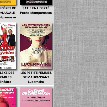
MISÈRES DE
SATIE EN LIBERTÉ
CONJUGALE
Poche Montparnasse
ntparnasse
LEXE DES
LES PETITE FEMMES
ARABLES
DE MAUPASSANT
 Théâtre
Lucernaire