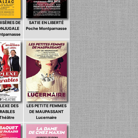
MISÈRES DE
SATIE EN LIBERTÉ
CONJUGALE
Poche Montparnasse
ntparnasse
LEXE DES
LES PETITE FEMMES
ARABLES
DE MAUPASSANT
 Théâtre
Lucernaire