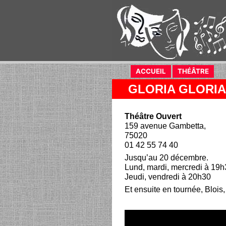
ACCUEIL
(current)
THÉÂTRE
(curr
GLORIA GLORIA
Théâtre Ouvert
159 avenue Gambetta,
75020
01 42 55 74 40
Jusqu’au 20 décembre.
Lund, mardi, mercredi à 19h
Jeudi, vendredi à 20h30
Et ensuite en tournée, Blois,