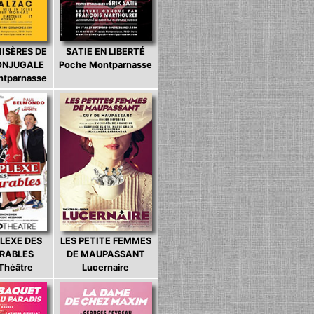
MISÈRES DE
SATIE EN LIBERTÉ
CONJUGALE
Poche Montparnasse
ntparnasse
LEXE DES
LES PETITE FEMMES
ARABLES
DE MAUPASSANT
 Théâtre
Lucernaire