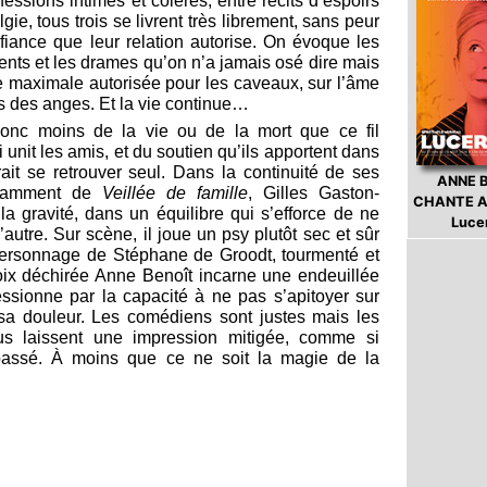
fessions intimes et colères, entre récits d’espoirs
ie, tous trois se livrent très librement, sans peur
iance que leur relation autorise. On évoque les
ents et les drames qu’on n’a jamais osé dire mais
lle maximale autorisée pour les caveaux, sur l’âme
s des anges. Et la vie continue…
donc moins de la vie ou de la mort que ce fil
 unit les amis, et du soutien qu’ils apportent dans
rait se retrouver seul. Dans la continuité de ses
ANNE 
otamment de
Veillée de famille
, Gilles Gaston-
CHANTE A
la gravité, dans un équilibre qui s’efforce de ne
Luce
’autre. Sur scène, il joue un psy plutôt sec et sûr
 personnage de Stéphane de Groodt, tourmenté et
voix déchirée Anne Benoît incarne une endeuillée
essionne par la capacité à ne pas s’apitoyer sur
sa douleur. Les comédiens sont justes mais les
us laissent une impression mitigée, comme si
t passé. À moins que ce ne soit la magie de la