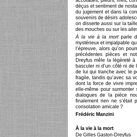
accolades, pleurs, rires, con
déçus et sentiment de nostalg
du jugement et dans la conf
souvenirs de désirs adolesc
on disserte aussi sur la tai
des mouches ou sur les aile
À la vie à la mort
parle 
mystérieux et impalpable qui
l’épreuve, alors qu’on pour
précédentes pièces et n
Dreyfus mêle la légèreté à 
basculer ni d’un côté ni de l
de lui qui tranche avec le
fragile, tandis qu’avec sa 
dont la force de vivre impr
elle-même pour surmonter 
dialogues de la pièce no
finalement rien ne s’étai
consolation amicale ?
Frédéric Manzini
À la vie à la mort
De Gilles Gaston-Dreyfus