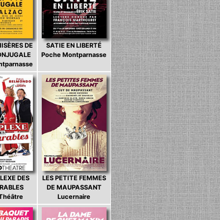
MISÈRES DE
SATIE EN LIBERTÉ
CONJUGALE
Poche Montparnasse
ntparnasse
LEXE DES
LES PETITE FEMMES
ARABLES
DE MAUPASSANT
 Théâtre
Lucernaire