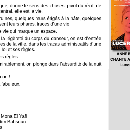
lique, donne le sens des choses, pivot du récit, de
central, elle est la vie.
 ruines, quelques murs érigés à la hâte, quelques
yent leurs phares, traces d’une vie.
ne vie qui marque un espace.
 la légèreté du corps du danseur, on est d’entrée
s de la ville, dans les tracas administratifs d’une
loi et ses règles.
ANNE 
les règles.
CHANTE A
mirablement, on plonge dans l’absurdité de la nuit
Luce
con !
t fabuleux.
: Mona El Yafi
adim Bahsoun
es