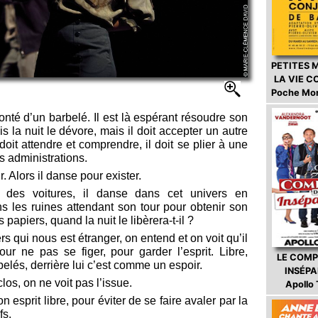
PETITES 
LA VIE 
Poche Mo
onté d’un barbelé. Il est là espérant résoudre son
 la nuit le dévore, mais il doit accepter un autre
oit attendre et comprendre, il doit se plier à une
s administrations.
. Alors il danse pour exister.
 des voitures, il danse dans cet univers en
s les ruines attendant son tour pour obtenir son
 papiers, quand la nuit le libèrera-t-il ?
s qui nous est étranger, on entend et on voit qu’il
our ne pas se figer, pour garder l’esprit. Libre,
LE COMP
rbelés, derrière lui c’est comme un espoir.
INSÉP
los, on ne voit pas l’issue.
Apollo
n esprit libre, pour éviter de se faire avaler par la
fs.