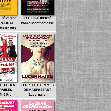
MISÈRES DE
SATIE EN LIBERTÉ
CONJUGALE
Poche Montparnasse
ntparnasse
LEXE DES
LES PETITE FEMMES
ARABLES
DE MAUPASSANT
 Théâtre
Lucernaire