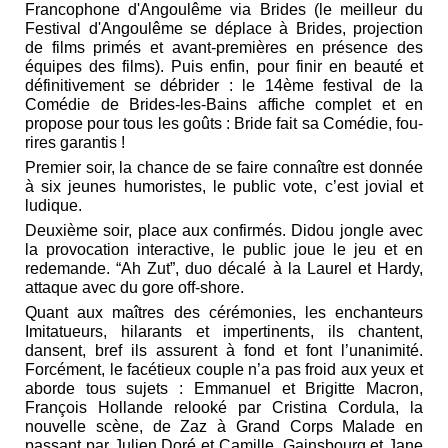
Francophone d'Angoulême via Brides (le meilleur du
Festival d'Angoulême se déplace à Brides, projection
de films primés et avant-premières en présence des
équipes des films). Puis enfin, pour finir en beauté et
définitivement se débrider : le 14ème festival de la
Comédie de Brides-les-Bains affiche complet et en
propose pour tous les goûts : Bride fait sa Comédie, fou-
rires garantis !
Premier soir, la chance de se faire connaître est donnée
à six jeunes humoristes, le public vote, c’est jovial et
ludique.
Deuxième soir, place aux confirmés. Didou jongle avec
la provocation interactive, le public joue le jeu et en
redemande. “Ah Zut”, duo décalé à la Laurel et Hardy,
attaque avec du gore off-shore.
Quant aux maîtres des cérémonies, les enchanteurs
Imitatueurs, hilarants et impertinents, ils chantent,
dansent, bref ils assurent à fond et font l’unanimité.
Forcément, le facétieux couple n’a pas froid aux yeux et
aborde tous sujets : Emmanuel et Brigitte Macron,
François Hollande relooké par Cristina Cordula, la
nouvelle scène, de Zaz à Grand Corps Malade en
passant par Julien Doré et Camille, Gainsbourg et Jane