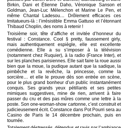
Birkin, Dani et Étienne Daho, Véronique Sanson et
Goldman, Jean-Luc Mélenchon et Marine Le Pen, et
même Chantal Ladesou… Drôlement efficaces ces
Imitatueurs-là : l’irrésistible Emma Gattuso et l’étonnant
Thibaud Choplin, des noms à retenir !
Troisième soir, tête d’affiche et invitée d’honneur du
festival : Constance. Cool § pretty, faussement girly,
mais authentiquement espiègle, elle est excellente
comédienne. Elle a su s’imposer à la télévision
(notamment chez Ruquier), à la radio (France Inter), et
sur les planches parisiennes. Elle sait faire la roue aussi
bien que la moue, la pudique autant que la sadique, la
pimbêche et la revêche, la princesse, comme la
sorcière… et elle le prouve dès son entrée en scène,
pour le plus grand bonheur d’un public instantanément
conquis. Ses grands yeux pétillants et ses petites
mimiques suggestives, mine de rien, arrivent à faire
passer du cru et des pas mûres comme une lettre à la
poste. Son one-woman-show cartonne, c’est construit et
judicieusement écrit. Constance dans Pot Pourri sera au
Casino de Paris le 14 décembre prochain, puis en
tournée.
Totalement déstressés, détendus et ravis par l’ambiance