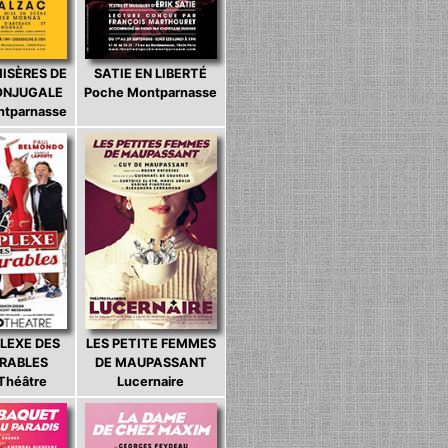
MISÈRES DE
SATIE EN LIBERTÉ
CONJUGALE
Poche Montparnasse
ntparnasse
LEXE DES
LES PETITE FEMMES
ARABLES
DE MAUPASSANT
 Théâtre
Lucernaire