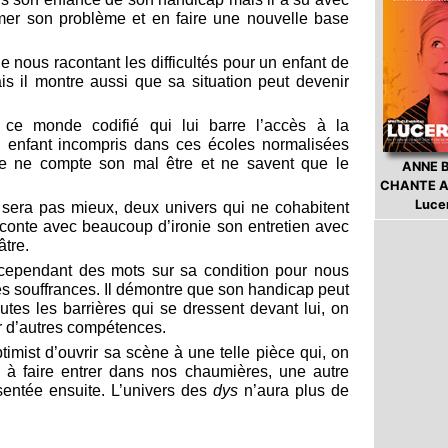
imer son problème et en faire une nouvelle base
joue nous racontant les difficultés pour un enfant de
s il montre aussi que sa situation peut devenir
 ce monde codifié qui lui barre l’accès à la
n enfant incompris dans ces écoles normalisées
e ne compte son mal être et ne savent que le
ANNE 
CHANTE A
Luce
 sera pas mieux, deux univers qui ne cohabitent
raconte avec beaucoup d’ironie son entretien avec
tre.
cependant des mots sur sa condition pour nous
es souffrances. Il démontre que son handicap peut
tes les barrières qui se dressent devant lui, on
ir d’autres compétences.
ptimist d’ouvrir sa scène à une telle pièce qui, on
e à faire entrer dans nos chaumières, une autre
sentée ensuite. L’univers des
dys
n’aura plus de