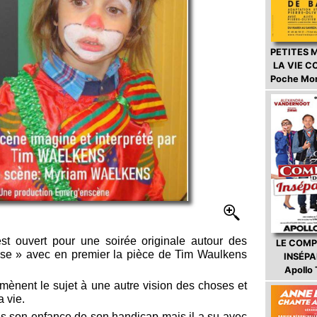
PETITES 
LA VIE 
Poche Mo
est ouvert pour une soirée originale autour des
LE COMP
ose » avec en premier la pièce de Tim Waulkens
INSÉP
Apollo
mènent le sujet à une autre vision des choses et
a vie.
s son enfance de son handicap mais il a su avec