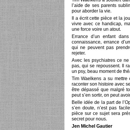
l’aide de ses parents subl
pour aborder la vie.
Il a écrit cette pièce et la 
vivre avec ce handicap, mai
une force voire un atout.
Errance d’un enfant dans
connaissance, errance d’u
qui ne peuvent pas prendr
rejeter.
Avec les psychiatres ce ne
pas, qui se repoussent. Il 
un psy, beau moment de théâ
Tim Waelkens a su mettre 
raconter son histoire avec s
être dépassé que malgré tou
peut s’en sortir, on peut avo
Belle idée de la part de l’O
s’en doute, n’est pas facil
pièce sur ce sujet sera pré
secret pour nous.
Jen Michel Gautier