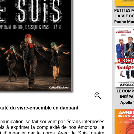
PETITES 
LA VIE 
Poche Mo
LE COMP
INSÉP
Apollo
eauté du vivre-ensemble en dansant
unication se fait souvent par écrans interposés
ois à exprimer la complexité de nos émotions, le
ari d’impacter par le corps. Avec Je Suis, quatre