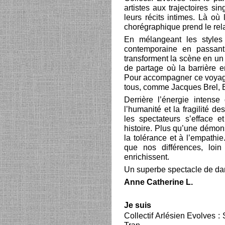
artistes aux trajectoires si
leurs récits intimes. Là où
chorégraphique prend le rela
En mélangeant les styles
contemporaine en passant 
transforment la scène en un 
de partage où la barrière en
Pour accompagner ce voyage,
tous, comme Jacques Brel, 
Derrière l’énergie intens
l’humanité et la fragilité d
les spectateurs s’efface 
histoire. Plus qu’une démon
la tolérance et à l’empathi
que nos différences, loi
enrichissent.
Un superbe spectacle de da
Anne Catherine L.
Je suis
Collectif Arlésien Evolves :