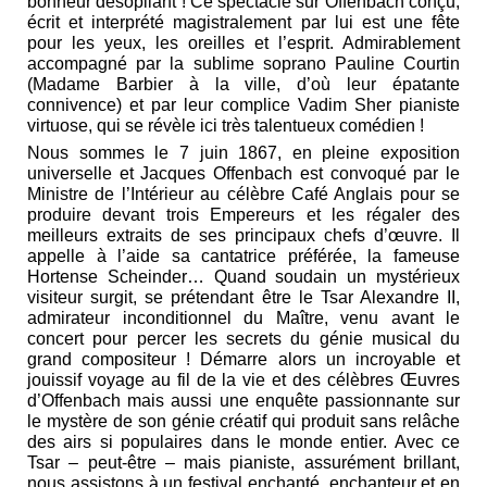
bonheur désopilant ! Ce spectacle sur Offenbach conçu,
écrit et interprété magistralement par lui est une fête
pour les yeux, les oreilles et l’esprit. Admirablement
accompagné par la sublime soprano Pauline Courtin
(Madame Barbier à la ville, d’où leur épatante
connivence) et par leur complice Vadim Sher pianiste
virtuose, qui se révèle ici très talentueux comédien !
Nous sommes le 7 juin 1867, en pleine exposition
universelle et Jacques Offenbach est convoqué par le
Ministre de l’Intérieur au célèbre Café Anglais pour se
produire devant trois Empereurs et les régaler des
meilleurs extraits de ses principaux chefs d’œuvre. Il
appelle à l’aide sa cantatrice préférée, la fameuse
Hortense Scheinder… Quand soudain un mystérieux
visiteur surgit, se prétendant être le Tsar Alexandre II,
admirateur inconditionnel du Maître, venu avant le
concert pour percer les secrets du génie musical du
grand compositeur ! Démarre alors un incroyable et
jouissif voyage au fil de la vie et des célèbres Œuvres
d’Offenbach mais aussi une enquête passionnante sur
le mystère de son génie créatif qui produit sans relâche
des airs si populaires dans le monde entier. Avec ce
Tsar – peut-être – mais pianiste, assurément brillant,
nous assistons à un festival enchanté, enchanteur et en