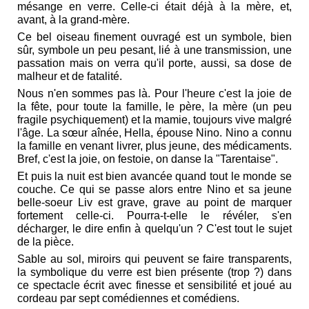
mésange en verre. Celle-ci était déjà à la mère, et,
avant, à la grand-mère.
Ce bel oiseau finement ouvragé est un symbole, bien
sûr, symbole un peu pesant, lié à une transmission, une
passation mais on verra qu'il porte, aussi, sa dose de
malheur et de fatalité.
Nous n'en sommes pas là. Pour l'heure c'est la joie de
la fête, pour toute la famille, le père, la mère (un peu
fragile psychiquement) et la mamie, toujours vive malgré
l'âge. La sœur aînée, Hella, épouse Nino. Nino a connu
la famille en venant livrer, plus jeune, des médicaments.
Bref, c'est la joie, on festoie, on danse la "Tarentaise".
Et puis la nuit est bien avancée quand tout le monde se
couche. Ce qui se passe alors entre Nino et sa jeune
belle-soeur Liv est grave, grave au point de marquer
fortement celle-ci. Pourra-t-elle le révéler, s'en
décharger, le dire enfin à quelqu'un ? C'est tout le sujet
de la pièce.
Sable au sol, miroirs qui peuvent se faire transparents,
la symbolique du verre est bien présente (trop ?) dans
ce spectacle écrit avec finesse et sensibilité et joué au
cordeau par sept comédiennes et comédiens.