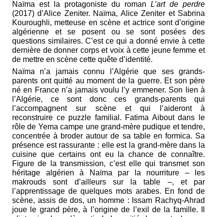
Naïma est la protagoniste du roman
L’art de perdre
(2017) d’Alice Zeniter. Naïma, Alice Zeniter et Sabrina
Kouroughli, metteuse en scène et actrice sont d’origine
algérienne et se posent ou se sont posées des
questions similaires. C’est ce qui a donné envie à cette
dernière de donner corps et voix à cette jeune femme et
de mettre en scène cette quête d’identité.
Naïma n’a jamais connu l’Algérie que ses grands-
parents ont quitté au moment de la guerre. Et son père
né en France n’a jamais voulu l’y emmener. Son lien à
l’Algérie, ce sont donc ces grands-parents qui
l’accompagnent sur scène et qui l’aideront à
reconstruire ce puzzle familial. Fatima Aibout dans le
rôle de Yema campe une grand-mère pudique et tendre,
concentrée à broder autour de sa table en formica. Sa
présence est rassurante : elle est la grand-mère dans la
cuisine que certains ont eu la chance de connaître.
Figure de la transmission, c’est elle qui transmet son
héritage algérien à Naïma par la nourriture – les
makrouds sont d’ailleurs sur la table –, et par
l’apprentissage de quelques mots arabes. En fond de
scène, assis de dos, un homme : Issam Rachyq-Ahrad
joue le grand père, à l’origine de l’exil de la famille. Il