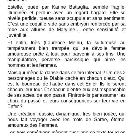
Estelle, jouée par Karine Battaglia, semble fragile,
illuminée et perdue avec un regard hagard. Elle se
révèle perfide, tueuse sans scrupule et sans sentiment.
C’est une coquille vide sans embryon renforcée par sa
robe aux allures de Maryline… entre sensibilité et
juvénilité.
Et enfin, Inès (Laurence Meini), la sulfureuse au
tempérament bien trempée qui se dévoile femme
amoureuse prête à tout pour parvenir à ses fins. Une
manipulatrice, perverse narcissique qui aime les
hommes et les femmes.
Mais qui mène la danse dans ce trio infernal ? Un des 3
personnages ou le Diable caché en chacun d'eux. Qui
est le bourreau de l'autre dans cet Enfer. Ils le seront
chacun leur tour. Et chacun d'entre eux est responsable
de ses actes, de son passé. Finiront-ils par assumer les
choix du passé et leurs conséquences sur leur vie en
Enfer ?
Une création réussie, dynamique, très bien jouée, qui
nous fait voyager avec les mots de Sartre, éternel
amoureux des Femmes.
Les trois comédiens mènent avec brio ce texte lourd en