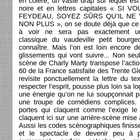
en colère, un vaste drap sur lequel est 
noire et en lettres capitales « SI 
FEYDEAU, SOYEZ SÛRS QU’IL NE
NON PLUS », on se doute déjà que ce q
à voir ne sera pas exactement un
classique du vaudeville petit bourgeo
connaître. Mais l’on est loin encore d
glissements qui vont suivre... Non se
scène de Charly Marty transpose l’acti
60 de la France satisfaite des Trente Gl
revisite ponctuellement la lettre du t
respecter l’esprit, pousse plus loin sa log
une énergie qu’on ne lui soupçonnait p
une troupe de comédiens complices. 
portes qui claquent comme l’exige le 
claquent ici sur une arrière-scène mise 
Aussi les codes scénographiques finisse
et le spectacle de devenir peu à p