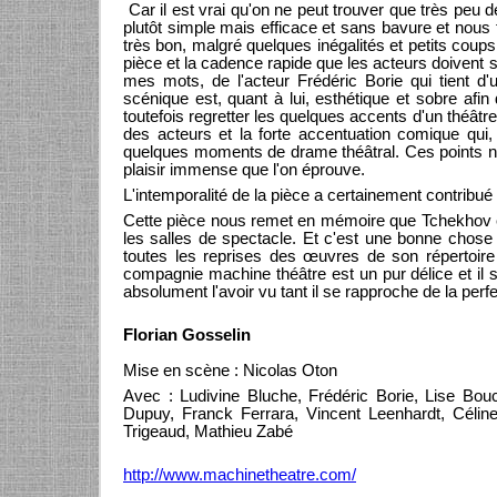
Car il est vrai qu'on ne peut trouver que très peu 
plutôt simple mais efficace et sans bavure et nous 
très bon, malgré quelques inégalités et petits coups
pièce et la cadence rapide que les acteurs doivent su
mes mots, de l'acteur Frédéric Borie qui tient d
scénique est, quant à lui, esthétique et sobre afi
toutefois regretter les quelques accents d'un théât
des acteurs et la forte accentuation comique qui,
quelques moments de drame théâtral. Ces points nég
plaisir immense que l'on éprouve.
L'intemporalité de la pièce a certainement contribué 
Cette pièce nous remet en mémoire que Tchekhov e
les salles de spectacle. Et c'est une bonne chose
toutes les reprises des œuvres de son répertoire
compagnie machine théâtre est un pur délice et il se
absolument l'avoir vu tant il se rapproche de la perfe
Florian Gosselin
Mise en scène : Nicolas Oton
Avec : Ludivine Bluche, Frédéric Borie, Lise Bouc
Dupuy, Franck Ferrara, Vincent Leenhardt, Célin
Trigeaud, Mathieu Zabé
http://www.machinetheatre.com/