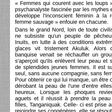
« Femmes qui courent avec les loups »
psychanalyste fascinée par les mythes e
développe l'inconscient féminin à la 
femme sauvage » enfouie en chacune.
Dans le grand Nord, loin de toute civili
ne subsiste qu'un peuple de pêcheur
Inuits, en lutte à des conditions extrê
glaces vit tristement Akuluk. Alors 
banquise venait se réchauffer un grou
s'aperçoit qu'ils enlèvent leur peau et
de splendides jeunes femmes. Il est sub
seul, sans aucune compagnie, sans fem
Pour obtenir ce qui lui manque, un être c
dérobant la peau de l'une d'entre elles
heureux. Lorsque les phoques revien
aguets et il réussit à prendre la pea
filles, Tanganiquak. Celle- ci est prise 
rejoindre ses congénères, elle se résout