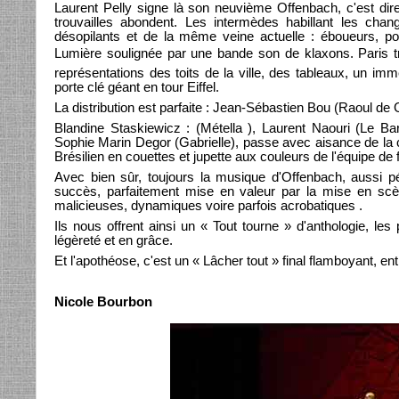
Laurent Pelly signe là son neuvième Offenbach, c'est dire 
trouvailles abondent. Les intermèdes habillant les ch
désopilants et de la même veine actuelle : éboueurs, pol
Lumière soulignée par une bande son de klaxons. Paris tr
représentations des toits de la ville, des tableaux, un i
porte clé géant en tour Eiffel.
La distribution est parfaite : Jean-Sébastien Bou (Raoul de 
Blandine Staskiewicz : (Métella ), Laurent Naouri (Le B
Sophie Marin Degor (Gabrielle), passe avec aisance de la c
Brésilien en couettes et jupette aux couleurs de l'équipe de f
Avec bien sûr, toujours la musique d'Offenbach, aussi 
succès, parfaitement mise en valeur par la mise en scèn
malicieuses, dynamiques voire parfois acrobatiques .
Ils nous offrent ainsi un « Tout tourne » d'anthologie, 
légèreté et en grâce.
Et l'apothéose, c'est un « Lâcher tout » final flamboyant, en
Nicole Bourbon