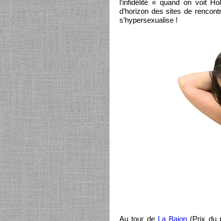
l’infidélité « quand on voit H
d’horizon des sites de rencontr
s’hypersexualise !
Au tour de
La Bajon
(Prix du 