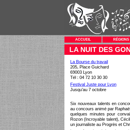
ACCUEIL
RÉGIONS
LA NUIT DES GO
La Bourse du travail
205, Place Guichard
69003 Lyon
Tél : 04 72 10 30 30
Festival Juste pour Lyon
Jusqu’au 7 octobre
Six nouveaux talents en concou
au concours animé par Raphaël 
quelques minutes pour convain
Rozon (Incroyable talent), Céci
un journaliste au Progrès et Ch