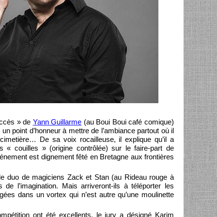
succès » de
Yann Guillarme
(au Boui Boui café comique)
t un point d’honneur à mettre de l’ambiance partout où il
imetière… De sa voix rocailleuse, il explique qu’il a
 « couilles » (origine contrôlée) sur le faire-part de
énement est dignement fêté en Bretagne aux frontières
, le duo de magiciens Zack et Stan (au Rideau rouge à
 de l’imagination. Mais arriveront-ils à téléporter les
gées dans un vortex qui n’est autre qu’une moulinette
mpétition ont été excellents, le jury a désigné Karim