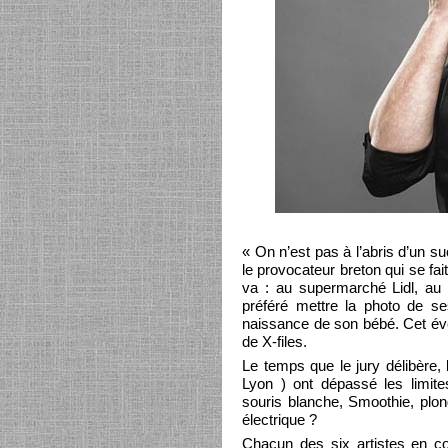
« On n’est pas à l’abris d’un 
le provocateur breton qui se fai
va : au supermarché Lidl, au c
préféré mettre la photo de ses
naissance de son bébé. Cet év
de X-files.
Le temps que le jury délibère
Lyon ) ont dépassé les limites
souris blanche, Smoothie, plon
électrique ?
Chacun des six artistes en co