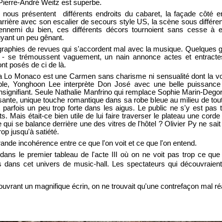
Pierre-André Weitz est superbe.
 nous présentent différents endroits du cabaret, la façade côté
'arrière avec son escalier de secours style US, la scène sous différent
ennemi du bien, ces différents décors tournoient sans cesse à e
yant un peu gênant.
graphies de revues qui s'accordent mal avec la musique. Quelques 
s - se trémoussent vaguement, un nain annonce actes et entractes
nt posés de ci de là.
Lo Monaco est une Carmen sans charisme ni sensualité dont la vo
ible, Yonghoon Lee interprète Don José avec une belle puissanc
ignifiant. Seule Nathalie Manfrino qui remplace Sophie Marin-Degor ti
sante, unique touche romantique dans sa robe bleue au milieu de tout 
parfois un peu trop forte dans les aigus. Le public ne s'y est pas
 Mais était-ce bien utile de lui faire traverser le plateau une corde
 qui se balance derrière une des vitres de l'hôtel ? Olivier Py ne sait
trop jusqu'à satiété.
rande incohérence entre ce que l'on voit et ce que l'on entend.
 dans le premier tableau de l'acte III où on ne voit pas trop ce que
 dans cet univers de music-hall. Les spectateurs qui découvraient 
ant un magnifique écrin, on ne trouvait qu'une contrefaçon mal réa