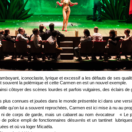
lamboyant, iconoclaste, lyrique et excessif a les défauts de ses qual
nt souvent la polémique et cette Carmen en est un nouvel exemple.
insi côtoyer des scènes lourdes et parfois vulgaires, des éclairs de
 plus connues et jouées dans le monde présentée ici dans une versio
ille qu'on lui a souvent reprochées, Carmen est ici mise à nu au pr
 ni de corps de garde, mais un cabaret au nom évocateur « Le 
e police empli de fonctionnaires désuvrés et un tantinet lubriques.
tuées et où va loger Micaëla.