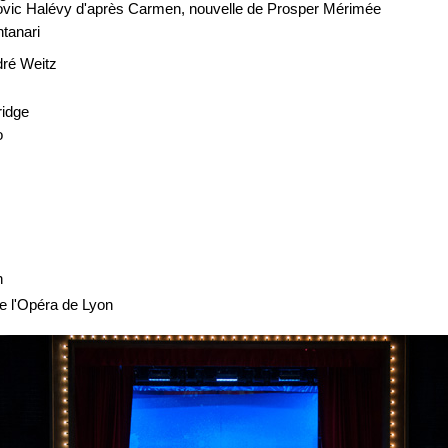
dovic Halévy d'après Carmen, nouvelle de Prosper Mérimée
tanari
dré Weitz
idge
o
n
de l'Opéra de Lyon