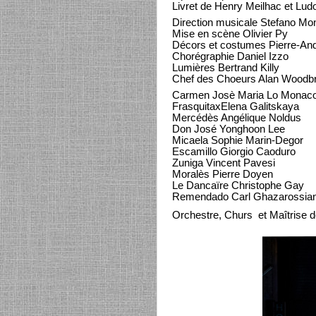
Livret de Henry Meilhac et Lu
Direction musicale Stefano Mon
Mise en scène Olivier Py
Décors et costumes Pierre-An
Chorégraphie Daniel Izzo
Lumières Bertrand Killy
Chef des Choeurs Alan Woodbr
Carmen Josè Maria Lo Monac
FrasquitaxElena Galitskaya
Mercédès Angélique Noldus
Don José Yonghoon Lee
Micaela Sophie Marin-Degor
Escamillo Giorgio Caoduro
Zuniga Vincent Pavesi
Moralès Pierre Doyen
Le Dancaïre Christophe Gay
Remendado Carl Ghazarossia
Orchestre, Churs et Maîtrise 