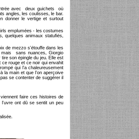
 entrée avec deux guichets où
s angles, les coulisses, le bar.
n donner le vertige et surtout
girls emplumées - les costumes
, quelques animaux statufiés,
ix de mezzo s'étouffe dans les
e mais sans nuances, Giorgio
re son épingle du jeu. Elle est
ce rouge et ce noir qui envahit
 trompé qui l'a chaleureusement
 à la main et que l'on aperçoive
 pas se contenter de suggérer il
 viennent faire ces histoires de
l'uvre ont dû se sentit un peu
lisée.