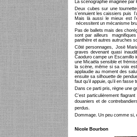
La scénographie imaginée par 
Deux cubes sur une tournette
s'ennuient les caissiers puis l
Mais là aussi le mieux est l'
nécessitent un mécanisme bru
Pas de ballets mais des choré
sont par ailleurs magnifique
panthère et autres autruches so
Côté personnages, Josè Maria 
graves devenant quasi inaud
Caoduro campe un Escamillo ins
une Micaëla sensible et frémis
la scène, même si sa voix est 
applaudie au moment des saluts.
ensuite sa silhouette de pendue
faut qu'il appuie, qu'il en fasse 
Dans ce parti pris, règne une g
C'est particulièrement flagrant
douaniers et de contrebandiers
perdus.
Dommage. Un peu comme si, ouvr
Nicole Bourbon