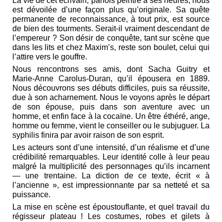
La vie de cet écrivain, parfois peintre à ses heures, nous
est dévoilée d’une façon plus qu’originale. Sa quête
permanente de reconnaissance, à tout prix, est source
de bien des tourments. Serait‑il vraiment descendant de
l’empereur ? Son désir de conquête, tant sur scène que
dans les lits et chez Maxim’s, reste son boulet, celui qui
l’attire vers le gouffre.
Nous rencontrons ses amis, dont Sacha Guitry et
Marie‑Anne Carolus‑Duran, qu’il épousera en 1889.
Nous découvrons ses débuts difficiles, puis sa réussite,
due à son acharnement. Nous le voyons après le départ
de son épouse, puis dans son aventure avec un
homme, et enfin face à la cocaïne. Un être éthéré, ange,
homme ou femme, vient le conseiller ou le subjuguer. La
syphilis finira par avoir raison de son esprit.
Les acteurs sont d’une intensité, d’un réalisme et d’une
crédibilité remarquables. Leur identité colle à leur peau
malgré la multiplicité des personnages qu’ils incarnent
— une trentaine. La diction de ce texte, écrit « à
l’ancienne », est impressionnante par sa netteté et sa
puissance.
La mise en scène est époustouflante, et quel travail du
régisseur plateau ! Les costumes, robes et gilets à