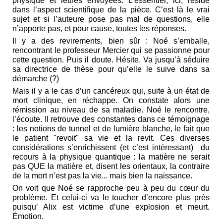
physique et lettres envoyées. L’essentiel, ici, réside
dans l’aspect scientifique de la pièce. C’est là le vrai
sujet et si l’auteure pose pas mal de questions, elle
n’apporte pas, et pour cause, toutes les réponses.
Il y a des revirements, bien sûr : Noé s’emballe,
rencontrant le professeur Mercier qui se passionne pour
cette question. Puis il doute. Hésite. Va jusqu’à séduire
sa directrice de thèse pour qu’elle le suive dans sa
démarche (?)
Mais il y a le cas d’un cancéreux qui, suite à un état de
mort clinique, en réchappe. On constate alors une
rémission au niveau de sa maladie. Noé le rencontre,
l’écoute. Il retrouve des constantes dans ce témoignage
: les notions de tunnel et de lumière blanche, le fait que
le patient "revoit" sa vie et la revit. Ces diverses
considérations s’enrichissent (et c’est intéressant) du
recours à la physique quantique : la matière ne serait
pas QUE la matière et, disent les orientaux, la contraire
de la mort n’est pas la vie... mais bien la naissance.
On voit que Noé se rapproche peu à peu du cœur du
problème. Et celui-ci va le toucher d’encore plus près
puisqu’ Alix est victime d’une explosion et meurt.
Émotion.